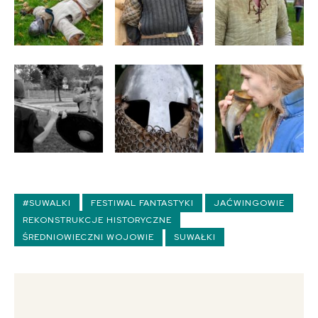
#SUWALKI
FESTIWAL FANTASTYKI
JAĆWINGOWIE
REKONSTRUKCJE HISTORYCZNE
ŚREDNIOWIECZNI WOJOWIE
SUWAŁKI