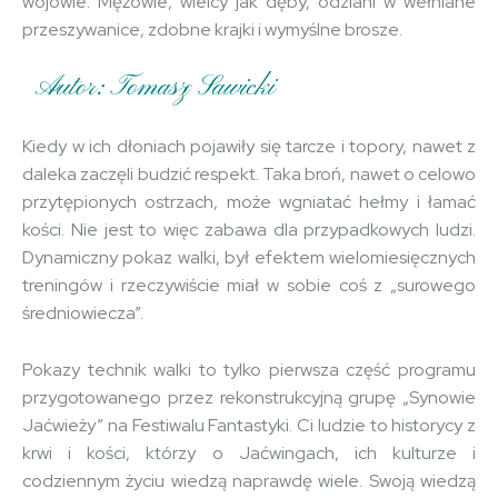
wojowie. Mężowie, wielcy jak dęby, odziani w wełniane
przeszywanice, zdobne krajki i wymyślne brosze.
Autor: Tomasz Sawicki
Kiedy w ich dłoniach pojawiły się tarcze i topory, nawet z
daleka zaczęli budzić respekt. Taka broń, nawet o celowo
przytępionych ostrzach, może wgniatać hełmy i łamać
kości. Nie jest to więc zabawa dla przypadkowych ludzi.
Dynamiczny pokaz walki, był efektem wielomiesięcznych
treningów i rzeczywiście miał w sobie coś z „surowego
średniowiecza”.
Pokazy technik walki to tylko pierwsza część programu
przygotowanego przez rekonstrukcyjną grupę „Synowie
Jaćwieży” na Festiwalu Fantastyki. Ci ludzie to historycy z
krwi i kości, którzy o Jaćwingach, ich kulturze i
codziennym życiu wiedzą naprawdę wiele. Swoją wiedzą