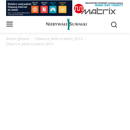
Strona główna
Otwarcie_MistrzostwLA_0010
Otwarcie_MistrzostwLA_0010