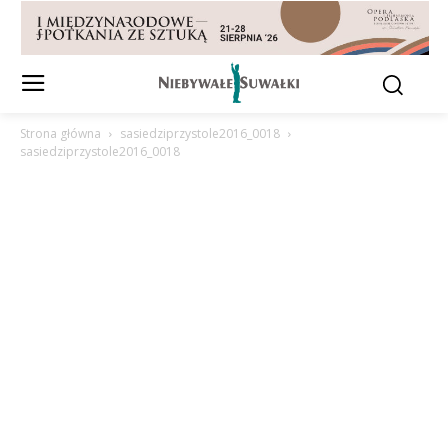
Strona główna
sasiedziprzystole2016_0018
sasiedziprzystole2016_0018