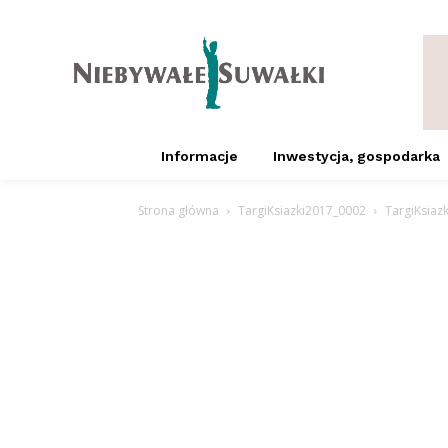
Informacje
Inwestycja, gospodarka
Strona główna
TargiKsiazki2017_0002
TargiKsiaz