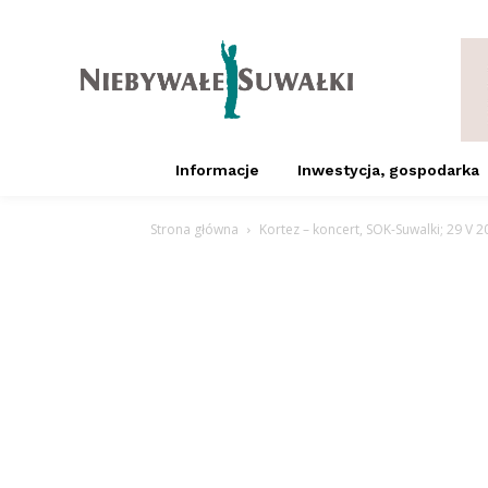
Informacje
Inwestycja, gospodarka
Strona główna
Kortez – koncert, SOK-Suwalki; 29 V 2