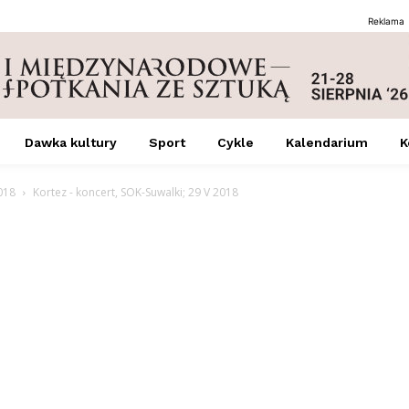
Reklama
Dawka kultury
Sport
Cykle
Kalendarium
K
018
Kortez - koncert, SOK-Suwalki; 29 V 2018