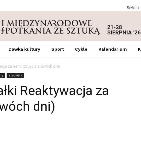
Reklama
Dawka kultury
Sport
Cykle
Kalendarium
K
cja za nami (zdjęcia z dwóch dni)
ny
z Suwałk
ki Reaktywacja za
dwóch dni)