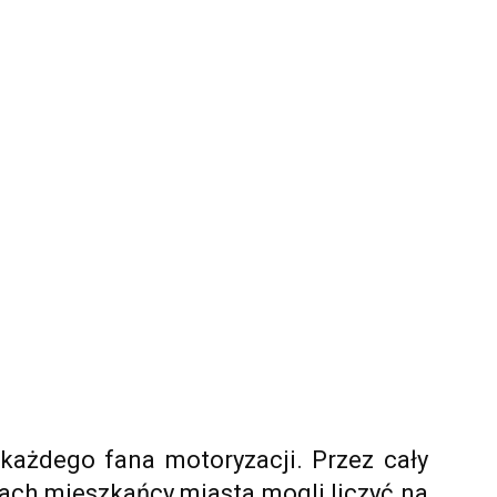
ażdego fana motoryzacji. Przez cały
ach mieszkańcy miasta mogli liczyć na