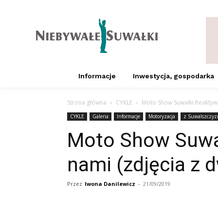
Informacje
Inwestycja, gospodarka
Strona główna
CYKLE
Moto Show Suwałki Reaktywa
CYKLE
Galeria
Informacje
Motoryzacja
z Suwalszczyz
Moto Show Suwał
nami (zdjęcia z 
Przez
Iwona Danilewicz
-
21/09/2019