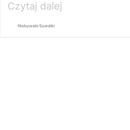
Suwałki
Czytaj dalej
inaugurują
zeroemisyjną
komunikację
Niebywałe Suwałki
miejską