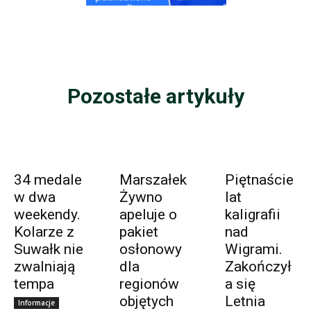
Pozostałe artykuły
34 medale
Marszałek
Piętnaście
w dwa
Żywno
lat
weekendy.
apeluje o
kaligrafii
Kolarze z
pakiet
nad
Suwałk nie
osłonowy
Wigrami.
zwalniają
dla
Zakończył
tempa
regionów
a się
objętych
Letnia
Informacje