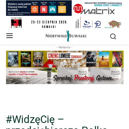
- Reklama -
#WidzęCię –