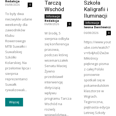
Redakcja
-
Tarczą
Szkoła
06/08/2026
0
Wschód
Kaligrafii i
To były dwa
Iluminacji
Informacje
niezwykle udane
Redakcja
-
Informacje
06/08/2026
weekendy dla
0
Iwona Danilewicz
zawodników
-
W środę, 5
06/08/2026
0
Klubu
sierpnia odbyła
Rowerowego
https://www.yout
się konferencja
MTB Suwałki i
ube.com/watch?
prasowa,
Suwalskiej
v=rb4JAsDZw2w
podczas której
Szkółki
Miłośnicy
wicemarszałek
Kolarskiej. Na
pięknego pisma
Senatu Maciej
przełomie lipca i
z całej Polski
Żywno
sierpnia
ponownie
przedstawił
reprezentanci
spotkali się w
interwencję
Suwałk
pokamedulskim
dotyczącą
rywalizowali...
klasztorze w
wpływu
Wigrach.
programu Tarcza
Tegoroczna,
Więcej
Wschód na
piętnasta edycja
rozwój
Letniej Szkoły
województwa...