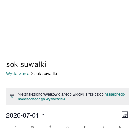
sok suwalki
Wydarzenia
sok suwalki
Wydarzenia
Nie znaleziono wyników dla tego widoku. Przejdź do
następnego
Powiadomienie
nadchodzącego wydarzenia
.
2026-07-01
Wyd
Naw
Miesią
Wid
Wybierz
Wid
P
PONIEDZIAŁEK
W
WTOREK
Ś
ŚRODA
C
CZWARTEK
P
PIĄTEK
S
SOBOTA
N
NIEDZIE
Kalendarz
datę.
naw