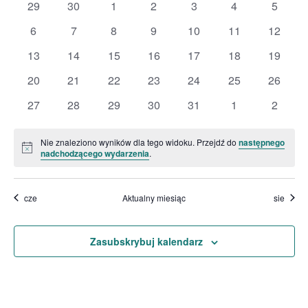
0
0
0
0
0
0
0
29
30
1
2
3
4
5
Wydarzenia
wydarzenia
wydarzenia
wydarzenia
wydarzenia
wydarzenia
wydarzenia
wydarz
0
0
0
0
0
0
0
6
7
8
9
10
11
12
wydarzenia
wydarzenia
wydarzenia
wydarzenia
wydarzenia
wydarzenia
wydarze
0
0
0
0
0
0
0
13
14
15
16
17
18
19
wydarzenia
wydarzenia
wydarzenia
wydarzenia
wydarzenia
wydarzenia
wydarze
0
0
0
0
0
0
0
20
21
22
23
24
25
26
wydarzenia
wydarzenia
wydarzenia
wydarzenia
wydarzenia
wydarzenia
wydarze
0
0
0
0
0
0
0
27
28
29
30
31
1
2
wydarzenia
wydarzenia
wydarzenia
wydarzenia
wydarzenia
wydarzenia
wydarz
Nie znaleziono wyników dla tego widoku. Przejdź do
następnego
Powiadomienie
nadchodzącego wydarzenia
.
cze
Aktualny miesiąc
sie
Zasubskrybuj kalendarz