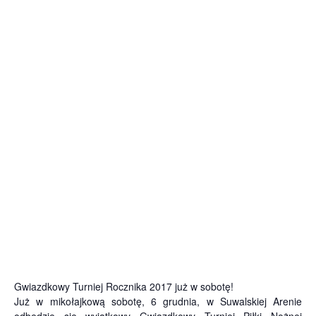
Gwiazdkowy Turniej Rocznika 2017 już w sobotę!
Już w mikołajkową sobotę, 6 grudnia, w Suwalskiej Arenie
odbędzie się wyjątkowy Gwiazdko­wy Turniej Piłki Nożnej