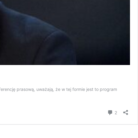
ferencję prasową, uważają, że w tej formie jest to program
komentar
2