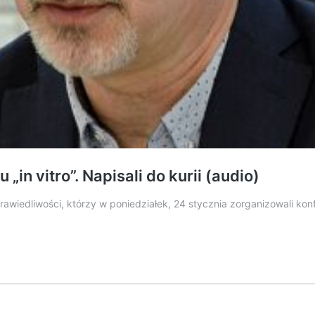
in vitro”. Napisali do kurii (audio)
prawiedliwości, którzy w poniedziałek, 24 stycznia zorganizowali kon