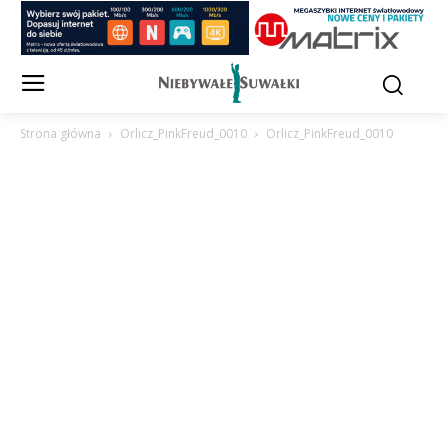
Strona główna
Orlicz_PinkFreud_0010
Orlicz_PinkFreud_0010