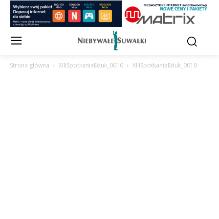
Strona główna
XIIISpotkaniaEduk_0010
XIIISpotkaniaEduk_0010