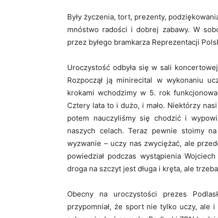
Były życzenia, tort, prezenty, podziękowan
mnóstwo radości i dobrej zabawy. W sobo
przez byłego bramkarza Reprezentacji Pols
Uroczystość odbyła się w sali koncertowej
Rozpoczął ją minirecital w wykonaniu uc
krokami wchodzimy w 5. rok funkcjonowan
Cztery lata to i dużo, i mało. Niektórzy na
potem nauczyliśmy się chodzić i wypow
naszych celach. Teraz pewnie stoimy na
wyzwanie – uczy nas zwyciężać, ale przed
powiedział podczas wystąpienia Wojciech 
droga na szczyt jest długa i kręta, ale trze
Obecny na uroczystości prezes Podlas
przypomniał, że sport nie tylko uczy, ale 