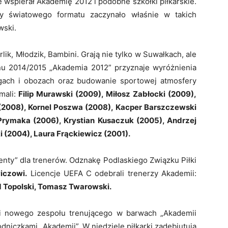
 wspierał Akademię 2012 i podobne szkółki piłkarskie.
zy światowego formatu zaczynało właśnie w takich
wski.
lik, Młodzik, Bambini. Grają nie tylko w Suwałkach, ale
nu 2014/2015 „Akademia 2012” przyznaje wyróżnienia
gach i obozach oraz budowanie sportowej atmosfery
mali:
Filip Murawski (2009), Miłosz Zabłocki (2009),
 (2008), Kornel Poszwa (2008), Kacper Barszczewski
Prymaka (2006), Krystian Kusaczuk (2005), Andrzej
(2004), Laura Frąckiewicz (2001).
zenty” dla trenerów. Odznakę Podlaskiego Związku Piłki
iczowi.
Licencje UEFA C odebrali trenerzy Akademii:
 Topolski, Tomasz Twarowski.
cji nowego zespołu trenującego w barwach „Akademii
dniczkami „Akademii”. W niedzielę piłkarki zadebiutują