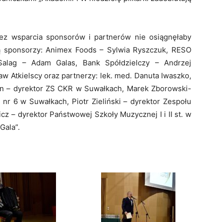
ez wsparcia sponsorów i partnerów nie osiągnęłaby
ją sponsorzy: Animex Foods – Sylwia Ryszczuk, RESO
 Salag – Adam Galas, Bank Spółdzielczy – Andrzej
w Atkielscy oraz partnerzy: lek. med. Danuta Iwaszko,
in – dyrektor ZS CKR w Suwałkach, Marek Zborowski-
r 6 w Suwałkach, Piotr Zieliński – dyrektor Zespołu
z – dyrektor Państwowej Szkoły Muzycznej I i II st. w
Gala”.