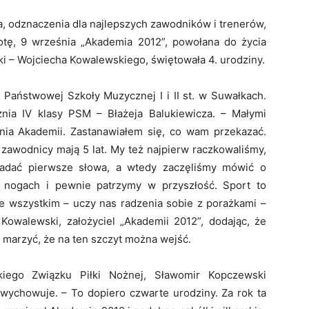
ia, odznaczenia dla najlepszych zawodników i trenerów,
tę, 9 września „Akademia 2012”, powołana do życia
ki – Wojciecha Kowalewskiego, świętowała 4. urodziny.
 Państwowej Szkoły Muzycznej I i II st. w Suwałkach.
znia IV klasy PSM – Błażeja Balukiewicza. – Małymi
ia Akademii. Zastanawiałem się, co wam przekazać.
si zawodnicy mają 5 lat. My też najpierw raczkowaliśmy,
iadać pierwsze słowa, a wtedy zaczęliśmy mówić o
 nogach i pewnie patrzymy w przyszłość. Sport to
e wszystkim – uczy nas radzenia sobie z porażkami –
Kowalewski, założyciel „Akademii 2012”, dodając, że
ba marzyć, że na ten szczyt można wejść.
kiego Związku Piłki Nożnej, Sławomir Kopczewski
i wychowuje. – To dopiero czwarte urodziny. Za rok ta