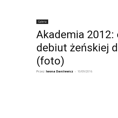
Galeria
Akademia 2012: c
debiut żeńskiej d
(foto)
Przez
Iwona Danilewicz
-
10/09/2016