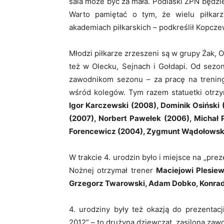
sala może być za mała. Podlaski ZPN będzie
Warto pamiętać o tym, że wielu piłkar
akademiach piłkarskich – podkreślił Kopcze
Młodzi piłkarze zrzeszeni są w grupy Żak, Or
też w Olecku, Sejnach i Gołdapi. Od sezo
zawodnikom sezonu – za pracę na trenin
wśród kolegów. Tym razem statuetki otrzy
Igor Karczewski (2008), Dominik Osiński
(2007), Norbert Pawełek (2006), Michał 
Forencewicz (2004), Zygmunt Wądołowski 
W trakcie 4. urodzin było i miejsce na „pre
Nożnej otrzymał trener
Maciejowi Plesiew
Grzegorz Twarowski, Adam Dobko, Konrad
4. urodziny były też okazją do prezenta
2012” – to drużyna dziewcząt, zasilona zawo