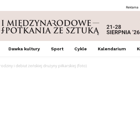
Reklama
Dawka kultury
Sport
Cykle
Kalendarium
K
dziny i debiut żeńskiej drużyny piłkarskiej (foto)