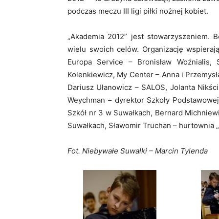
podczas meczu III ligi piłki nożnej kobiet.
„Akademia 2012” jest stowarzyszeniem. B
wielu swoich celów. Organizację wspiera
Europa Service – Bronisław Woźnialis,
Kolenkiewicz, My Center – Anna i Przemysła
Dariusz Ułanowicz – SALOS, Jolanta Nikśc
Weychman – dyrektor Szkoły Podstawowej n
Szkół nr 3 w Suwałkach, Bernard Michniewic
Suwałkach, Sławomir Truchan – hurtownia „
Fot. Niebywałe Suwałki – Marcin Tylenda