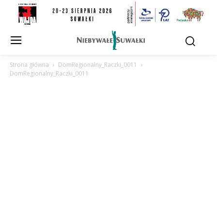
Strona główna
DomRegionalny_Raczki_0011
DomRegionalny_Raczki_0011