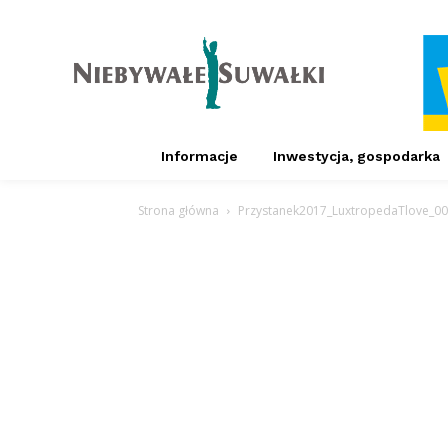
Informacje
Inwestycja, gospodarka
Strona główna
Przystanek2017_LuxtropedaTlove_0