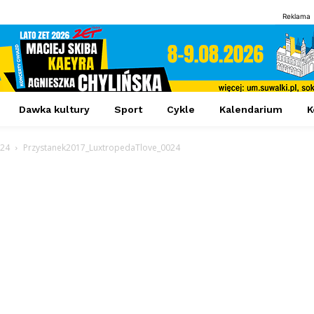
Reklama
Dawka kultury
Sport
Cykle
Kalendarium
K
024
Przystanek2017_LuxtropedaTlove_0024