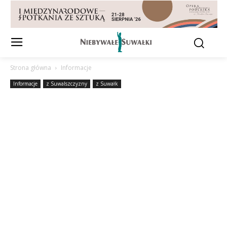
Strona główna
Informacje
Informacje
z Suwalszczyzny
z Suwałk