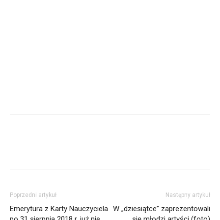
Poprzedni artykuł
Następny artykuł
Emerytura z Karty Nauczyciela
W „dziesiątce” zaprezentowali
po 31 sierpnia 2018 r. już nie
się młodzi artyści (foto)