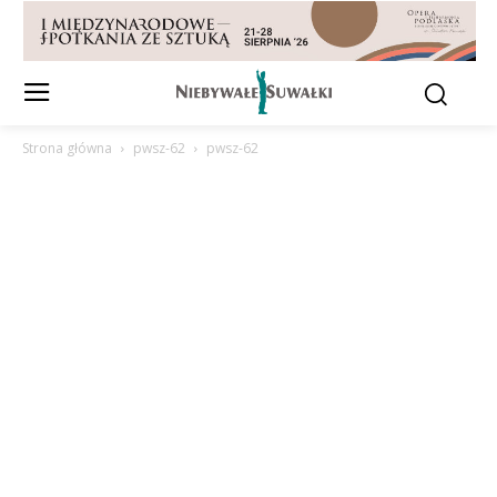
Strona główna
pwsz-62
pwsz-62