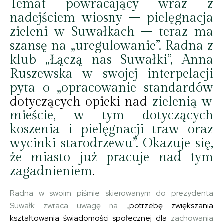
Temat powracający wraz z
nadejściem wiosny – pielęgnacja
zieleni w Suwałkach – teraz ma
szansę na „uregulowanie”. Radna z
klub „Łączą nas Suwałki”, Anna
Ruszewska w swojej interpelacji
pyta o „opracowanie standardów
dotyczących opieki nad
zielenią w
mieście, w tym dotyczących
koszenia i pielęgnacji traw oraz
wycinki starodrzewu”. Okazuje się,
że miasto już pracuje nad tym
zagadnieniem
.
Radna w swoim piśmie skierowanym do prezydenta
Suwałk zwraca uwagę na „
potrzebę zwiększania
kształtowania świadomości społecznej dla
zachowania