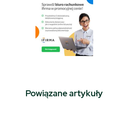
04 X 2025; Suwałki - Hala OSiR - Mecz II ligi piłki ręcznej KS Szczypiorniak
Niedźwiedzie Suwałki - MOKS Słoneczny Stok Białystok 27:33 © 2025
Wojciech Otłowski
Powiązane artykuły
04 X 2025; Suwałki - Hala OSiR - Mecz II ligi piłki ręcznej KS Szczypiorniak
Niedźwiedzie Suwałki - MOKS Słoneczny Stok Białystok 27:33 © 2025
Wojciech Otłowski