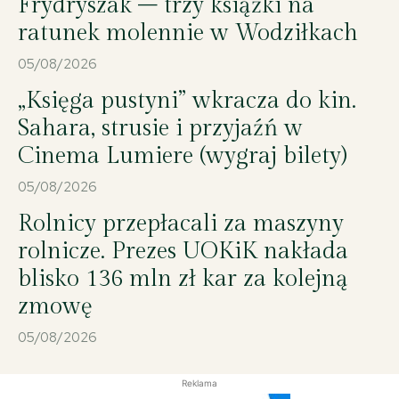
Frydryszak – trzy książki na
ratunek molennie w Wodziłkach
05/08/2026
04 X 2025; Suwałki - Hala OSiR - Mecz II ligi piłki ręcznej KS Szczypiorniak
Niedźwiedzie Suwałki - MOKS Słoneczny Stok Białystok 27:33 © 2025
Wojciech Otłowski
„Księga pustyni” wkracza do kin.
Sahara, strusie i przyjaźń w
Cinema Lumiere (wygraj bilety)
05/08/2026
Rolnicy przepłacali za maszyny
rolnicze. Prezes UOKiK nakłada
blisko 136 mln zł kar za kolejną
04 X 2025; Suwałki - Hala OSiR - Mecz II ligi piłki ręcznej KS Szczypiorniak
zmowę
Niedźwiedzie Suwałki - MOKS Słoneczny Stok Białystok 27:33 © 2025
Wojciech Otłowski
05/08/2026
Reklama