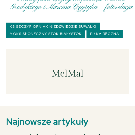
Grodzkiego i Marcina Czyżyka – fotorelacja
KS SZCZYPIORNIAK NIEDŹWIEDZIE SUWAŁKI
MOKS SŁONECZNY STOK BIAŁYSTOK
PIŁKA RĘCZNA
04 X 2025; Suwałki - Hala OSiR - Mecz II ligi piłki ręcznej KS Szczypiorniak
Niedźwiedzie Suwałki - MOKS Słoneczny Stok Białystok 27:33 © 2025
Wojciech Otłowski
MelMal
Najnowsze artykuły