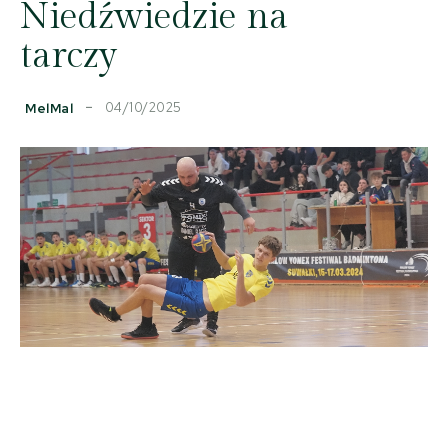
Niedźwiedzie na
tarczy
04/10/2025
MelMal
Facebook
Copy URL
X