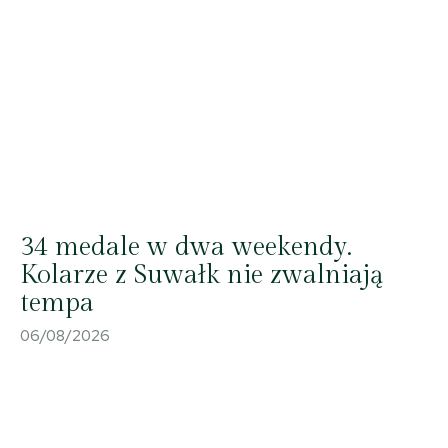
04 X 2025; Suwałki - Hala OSiR - Mecz II ligi piłki ręcznej KS Szczypiorniak
Niedźwiedzie Suwałki - MOKS Słoneczny Stok Białystok 27:33 © 2025
34 medale w dwa weekendy.
Wojciech Otłowski
Kolarze z Suwałk nie zwalniają
tempa
06/08/2026