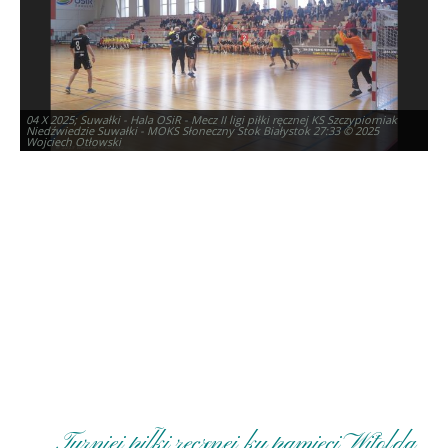
04 X 2025; Suwałki - Hala OSiR - Mecz II ligi piłki ręcznej KS Szczypiorniak
Niedźwiedzie Suwałki - MOKS Słoneczny Stok Białystok 27:33 © 2025
Wojciech Otłowski
04 X 2025; Suwałki - Hala OSiR - Mecz II ligi piłki ręcznej KS Szczypiorniak
Niedźwiedzie Suwałki - MOKS Słoneczny Stok Białystok 27:33 © 2025
Wojciech Otłowski
Turniej piłki ręcznej ku pamięci Witolda