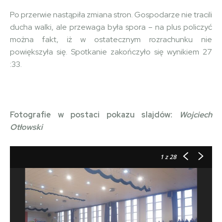
Po przerwie nastąpiła zmiana stron. Gospodarze nie tracili
ducha walki, ale przewaga była spora – na plus policzyć
można fakt, iż w ostatecznym rozrachunku nie
powiększyła się. Spotkanie zakończyło się wynikiem 27
:33.
Fotografie w postaci pokazu slajdów:
Wojciech
Otłowski
1
z 28