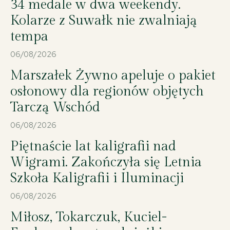
34 medale w dwa weekendy.
04 X 2025; Suwałki - Hala OSiR - Mecz II ligi piłki ręcznej KS Szczypiorniak
Niedźwiedzie Suwałki - MOKS Słoneczny Stok Białystok 27:33 © 2025
Wojciech Otłowski
Kolarze z Suwałk nie zwalniają
tempa
06/08/2026
Marszałek Żywno apeluje o pakiet
osłonowy dla regionów objętych
Tarczą Wschód
06/08/2026
04 X 2025; Suwałki - Hala OSiR - Mecz II ligi piłki ręcznej KS Szczypiorniak
Niedźwiedzie Suwałki - MOKS Słoneczny Stok Białystok 27:33 © 2025
Piętnaście lat kaligrafii nad
Wojciech Otłowski
Wigrami. Zakończyła się Letnia
Szkoła Kaligrafii i Iluminacji
06/08/2026
Miłosz, Tokarczuk, Kuciel-