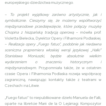
europejskiego dziedzictwa muzycznego.
–
To projekt wyjątkowy zarówno artystycznie, jak i
symbolicznie. Cieszymy się, że możemy współtworzyć
międzynarodowe przedsięwzięcie, które połączy muzykę
Chopina z hiszpańską tradycją operową
– mówiła prof.
Violetta Bielecka, Dyrektor Opery i Filharmonii Podlaskiej.
–
Realizacja opery „Fuego fatuo”, podobnie jak niedawna
sceniczna prapremiera włoskiej wersji językowej „Halki”
Stanisława Moniuszki, będzie absolutnie wielkim
wydarzeniem o znaczeniu historycznym i
międzynarodowym.
Przypomniała także, że w ostatnim
czasie Opera i Filharmonia Podlaska rozwija współpracę
zagraniczną, nawiązując kontakty także z teatrami w
Czechach i na Litwie.
„Fuego fatuo” to niepublikowane dzieło Manuela de Falli,
oparte na libretcie Marii de la O Lejárragi. Kompozytor