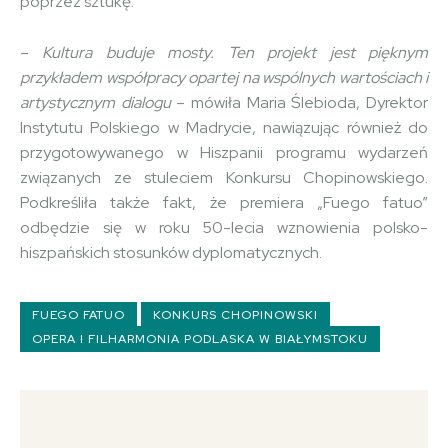
poprzez sztukę.
–
Kultura buduje mosty. Ten projekt jest pięknym
przykładem współpracy opartej na wspólnych wartościach i
artystycznym dialogu
– mówiła Maria Ślebioda, Dyrektor
Instytutu Polskiego w Madrycie, nawiązując również do
przygotowywanego w Hiszpanii programu wydarzeń
związanych ze stuleciem Konkursu Chopinowskiego.
Podkreśliła także fakt, że premiera „Fuego fatuo”
odbędzie się w roku 50-lecia wznowienia polsko-
hiszpańskich stosunków dyplomatycznych.
FUEGO FATUO
KONKURS CHOPINOWSKI
OPERA I FILHARMONIA PODLASKA W BIAŁYMSTOKU