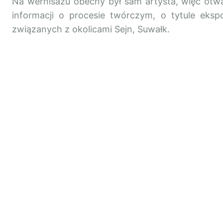
Na wernisażu obecny był sam artysta, więc otwa
informacji o procesie twórczym, o tytule eksp
związanych z okolicami Sejn, Suwałk.