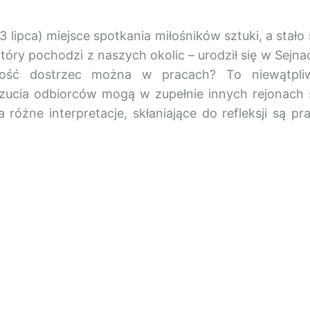
(3 lipca) miejsce spotkania miłośników sztuki, a stało 
óry pochodzi z naszych okolic – urodził się w Sejna
skość dostrzec można w pracach? To niewątpli
czucia odbiorców mogą w zupełnie innych rejonach 
różne interpretacje, skłaniające do refleksji są pr