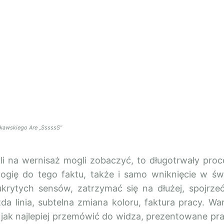
ukawskiego Are „SssssS”
li na wernisaż mogli zobaczyć, to długotrwały proc
ogię do tego faktu, także i samo wniknięcie w św
krytych sensów, zatrzymać się na dłużej, spojrze
żda linia, subtelna zmiana koloru, faktura pracy. Wa
 jak najlepiej przemówić do widza, prezentowane pr