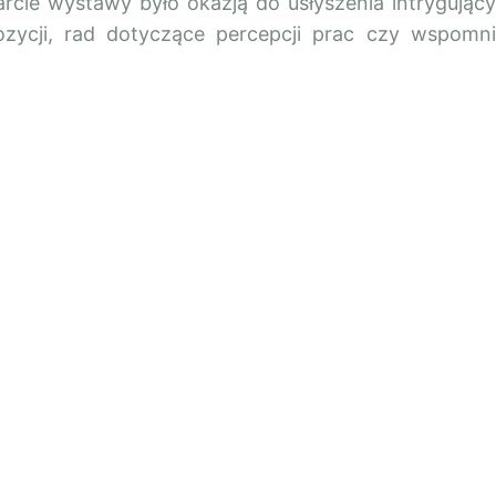
rcie wystawy było okazją do usłyszenia intrygując
ozycji, rad dotyczące percepcji prac czy wspomn