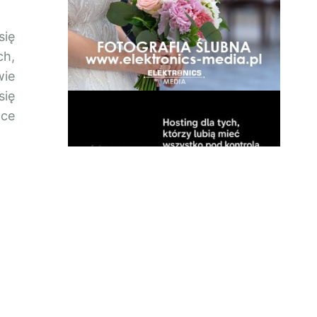
się
ch,
wie
się
ace