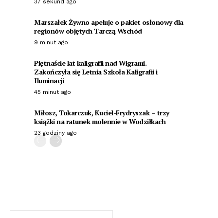
37 sekund ago
Marszałek Żywno apeluje o pakiet osłonowy dla
regionów objętych Tarczą Wschód
9 minut ago
Piętnaście lat kaligrafii nad Wigrami.
Zakończyła się Letnia Szkoła Kaligrafii i
Iluminacji
45 minut ago
Miłosz, Tokarczuk, Kuciel-Frydryszak – trzy
książki na ratunek molennie w Wodziłkach
23 godziny ago