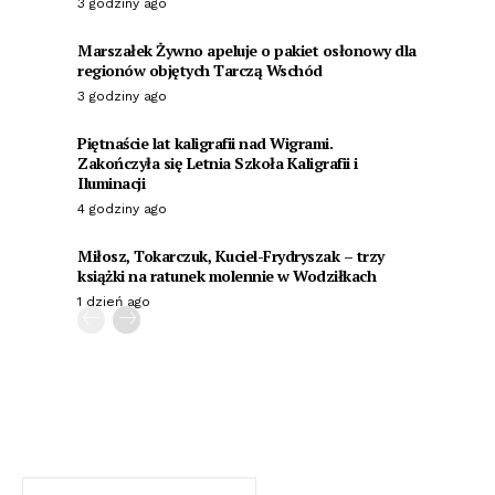
3 godziny ago
Marszałek Żywno apeluje o pakiet osłonowy dla
regionów objętych Tarczą Wschód
3 godziny ago
Piętnaście lat kaligrafii nad Wigrami.
Zakończyła się Letnia Szkoła Kaligrafii i
Iluminacji
4 godziny ago
Miłosz, Tokarczuk, Kuciel-Frydryszak – trzy
książki na ratunek molennie w Wodziłkach
1 dzień ago