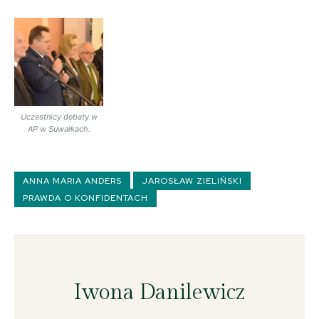
Uczestnicy debaty w
AP w Suwałkach.
ANNA MARIA ANDERS
JAROSŁAW ZIELIŃSKI
PRAWDA O KONFIDENTACH
Iwona Danilewicz