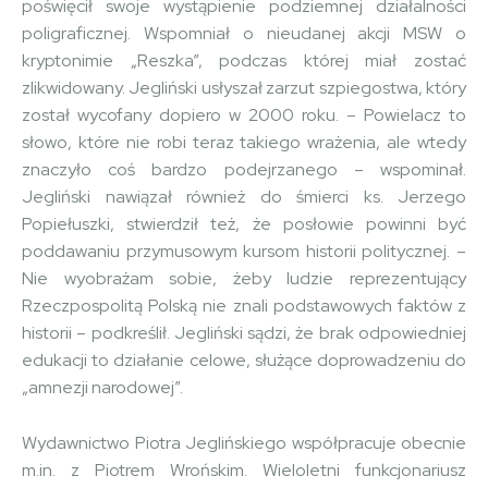
poświęcił swoje wystąpienie podziemnej działalności
poligraficznej. Wspomniał o nieudanej akcji MSW o
kryptonimie „Reszka”, podczas której miał zostać
zlikwidowany. Jegliński usłyszał zarzut szpiegostwa, który
został wycofany dopiero w 2000 roku. – Powielacz to
słowo, które nie robi teraz takiego wrażenia, ale wtedy
znaczyło coś bardzo podejrzanego – wspominał.
Jegliński nawiązał również do śmierci ks. Jerzego
Popiełuszki, stwierdził też, że posłowie powinni być
poddawaniu przymusowym kursom historii politycznej. –
Nie wyobrażam sobie, żeby ludzie reprezentujący
Rzeczpospolitą Polską nie znali podstawowych faktów z
historii – podkreślił. Jegliński sądzi, że brak odpowiedniej
edukacji to działanie celowe, służące doprowadzeniu do
„amnezji narodowej”.
Wydawnictwo Piotra Jeglińskiego współpracuje obecnie
m.in. z Piotrem Wrońskim. Wieloletni funkcjonariusz