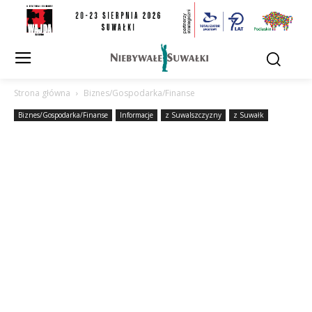
Strona główna
Biznes/Gospodarka/Finanse
Biznes/Gospodarka/Finanse
Informacje
z Suwalszczyzny
z Suwałk