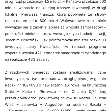
dróg rząd przeznaczy 1,5 mld zł. – Państwo przekaże 500
mln zł wsparcia na kolejną transzę inwestycji w drogi
lokalne. Pierwsza transza, która popłynęła ze strony
rządu na ten cel to 800 mln zł. Wojewodowie znakomicie
wywiązali się z zadania, zbierając wnioski samorządów –
podkreślał minister spraw wewnętrznych i administracji,
Joachim Brudziński. Jak poinformował minister rozwoju i
inwestycji Jerzy Kwieciński, „w ramach programu
wsparcie uzyska 421 jednostek samorządu terytorialnego
na realizację 433 zadań”.
Z rządowych pieniędzy zostaną zrealizowane liczne
inwestycje, w tym: przebudowa drogi gminnej w gminie
Raczki nr 102409B o nawierzchni żwirowej na bitumiczną
Stoki – Kurianki Pierwsze – dł. Odcinka 0,72 km;
przebudowa drogi powiatowej nr 2540B Raczki – Sucha
Wieś – Janówka – Augustów na odcinku Raczki –
Dowspuda w km 0+000-1+850; rozbudowa ulic