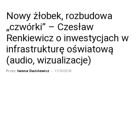
Nowy żłobek, rozbudowa
„czwórki” – Czesław
Renkiewicz o inwestycjach w
infrastrukturę oświatową
(audio, wizualizacje)
Przez
Iwona Danilewicz
-
11/10/2018