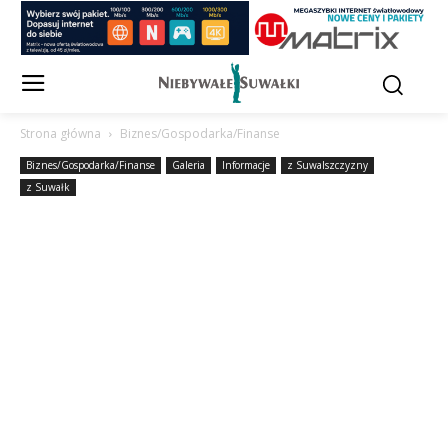
Strona główna
Biznes/Gospodarka/Finanse
Biznes/Gospodarka/Finanse
Galeria
Informacje
z Suwalszczyzny
z Suwałk