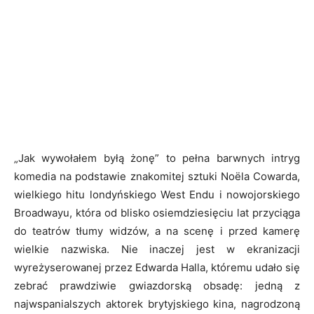
„Jak wywołałem byłą żonę” to pełna barwnych intryg
komedia na podstawie znakomitej sztuki Noëla Cowarda,
wielkiego hitu londyńskiego West Endu i nowojorskiego
Broadwayu, która od blisko osiemdziesięciu lat przyciąga
do teatrów tłumy widzów, a na scenę i przed kamerę
wielkie nazwiska. Nie inaczej jest w ekranizacji
wyreżyserowanej przez Edwarda Halla, któremu udało się
zebrać prawdziwie gwiazdorską obsadę: jedną z
najwspanialszych aktorek brytyjskiego kina, nagrodzoną