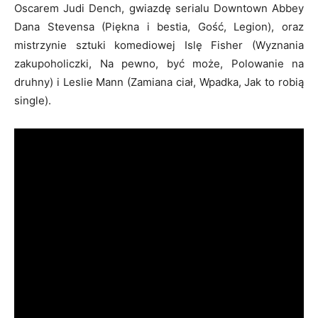
Oscarem Judi Dench, gwiazdę serialu Downtown Abbey
Dana Stevensa (Piękna i bestia, Gość, Legion), oraz
mistrzynie sztuki komediowej Islę Fisher (Wyznania
zakupoholiczki, Na pewno, być może, Polowanie na
druhny) i Leslie Mann (Zamiana ciał, Wpadka, Jak to robią
single).