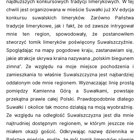
najdłuższych konkursowych tradycji limerykowych. W tej
chwili jest organizowana w mieście Suwałki już XV edycja
konkursu suwalskich limeryków. Zarówno Państwa
tradycje limerykowe, jak i fakt, że od zawsze intrygował
mnie ten region, spowodowały, że postanowiłem
stworzyć tomik limeryków poświęcony Suwalszczyźnie.
Spoglądając na mapy pogodowe kraju, zastanawiam się,
jakie atrakcje skrywa kraina nazywana „polskim biegunem
zimna”. Ze względu na moje miejsce pochodzenia i
zamieszkania to właśnie Suwalszczyzna jest najbardziej
oddalonym ode mnie regionem. Wyznaczając linię prostą
pomiędzy Kamienna Górą a Suwałkami, powstaje
przekątna prawie całej Polski. Prawdopodobnie dlatego
Suwałki i okolice tak mocno działają na moją wyobraźnię.
Ze względu na odległość Suwalszczyzna jest dla mnie
najtrudniej dostępnym regionem, w którym jeszcze nie
miałem okazji gościć. Odkrywając nazwę dziennika w
Państwa mieście, myślę, że mój tomik limeryków równie