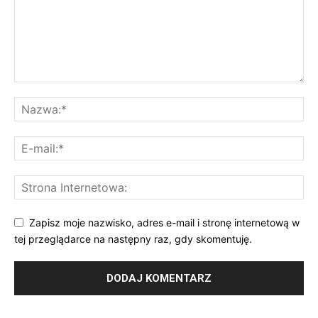
12 II 2022; Suwałki - Biblioteka Publiczna © 2022 Wojciech Otłowski
Zapisz moje nazwisko, adres e-mail i stronę internetową w
tej przeglądarce na następny raz, gdy skomentuję.
12 II 2022; Suwałki - Biblioteka Publiczna © 2022 Wojciech Otłowski