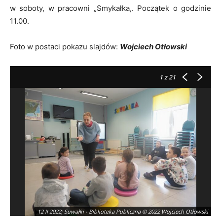
w soboty, w pracowni „Smykałka,. Początek o godzinie
11.00.
Foto w postaci pokazu slajdów:
Wojciech Otłowski
1
z 21
12 II 2022; Suwałki - Biblioteka Publiczna © 2022 Wojciech Otłowski