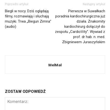
Poprzedni artykuł
Następny artykuł
Biegli w nocy. Dziś oglądają
Pierwsza w Suwałkach
12 II 2022; Suwałki - Biblioteka Publiczna © 2022 Wojciech Otłowski
filmy, rozmawiają i słuchają
poradnia kardiochirurgiczna już
muzyki. Trwa „Biegun Zimna”
działa. Znakomity
(audio)
kardiochirurg dołączył do
zespołu „CardioVity”. Wywiad z
prof. dr hab. n. med.
Zbigniewem Juraszyńskim
MelMal
12 II 2022; Suwałki - Biblioteka Publiczna © 2022 Wojciech Otłowski
ZOSTAW ODPOWIEDŹ