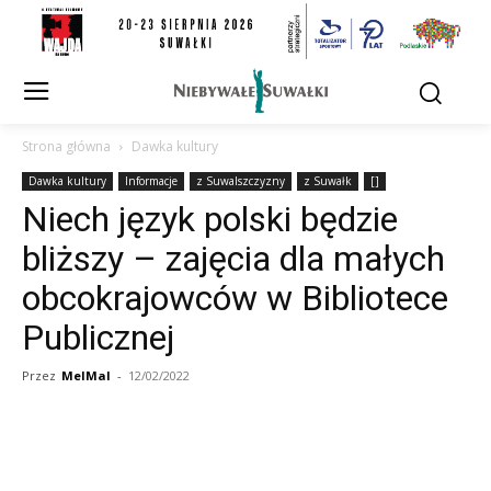
Strona główna
Dawka kultury
Dawka kultury
Informacje
z Suwalszczyzny
z Suwałk
[]
Niech język polski będzie
bliższy – zajęcia dla małych
obcokrajowców w Bibliotece
Publicznej
Przez
MelMal
-
12/02/2022