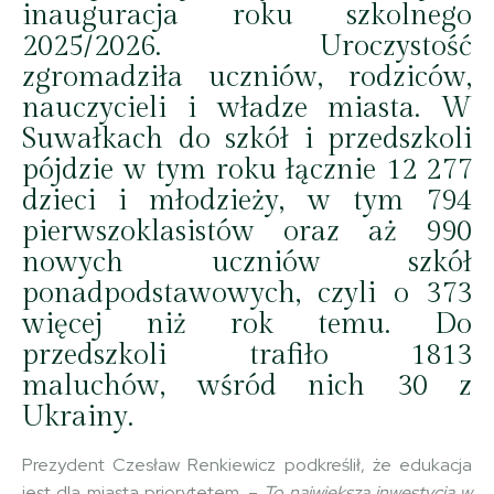
inauguracja roku szkolnego
2025/2026. Uroczystość
zgromadziła uczniów, rodziców,
nauczycieli i władze miasta. W
Suwałkach do szkół i przedszkoli
pójdzie w tym roku łącznie 12 277
dzieci i młodzieży, w tym 794
pierwszoklasistów oraz aż 990
nowych uczniów szkół
ponadpodstawowych, czyli o 373
więcej niż rok temu. Do
przedszkoli trafiło 1813
maluchów, wśród nich 30 z
Ukrainy.
Prezydent Czesław Renkiewicz podkreślił, że edukacja
jest dla miasta priorytetem. –
To największa inwestycja w