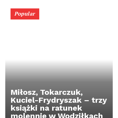
Popular
Miłosz, Tokarczuk,
Kuciel-Frydryszak – trzy
książki na ratunek
molennie w Wodziłkach