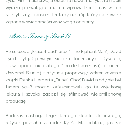
życia. Film, malarstwo, a ostatnio nawet muzyka, to środki
wyrazu pozwalające mu na wprowadzanie nas w ten
specyficzny, transcendentalny nastrój, który na zawsze
zapada w świadomości wrażliwego odbiorcy.
Autor: Tomasz Sawicki
Po sukcesie „Eraserhead” oraz ” The Elphant Man”, David
Lynch był już pewnym siebie i docenianym reżyserem,
prawdopodobnie dlatego Dino de Laurentis (producent
Universal Studio) złożył mu propozycję zekranizowania
książki Franka Herberta „Dune”. Choć David nigdy nie był
fanem
sci-fi
, mocno zafascynowała go ta wyjątkową
lektura i szybko zgodził się sfilmować wielomilionową
produkcję.
Podczas castingu legendarnego składu aktorskiego,
reżyser poznał i zatrudnił Kyle’a Maclachlana, jak się