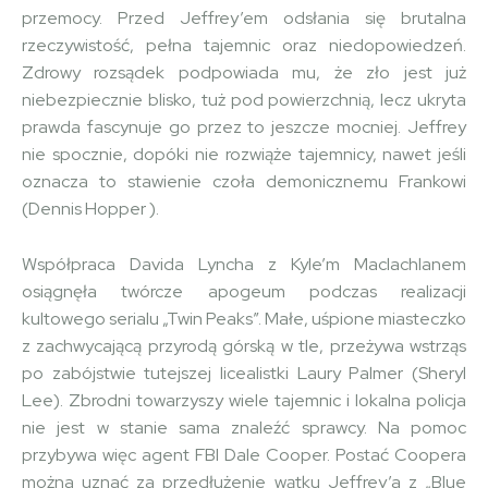
przemocy. Przed Jeffrey’em odsłania się brutalna
rzeczywistość, pełna tajemnic oraz niedopowiedzeń.
Zdrowy rozsądek podpowiada mu, że zło jest już
niebezpiecznie blisko, tuż pod powierzchnią, lecz ukryta
prawda fascynuje go przez to jeszcze mocniej. Jeffrey
nie spocznie, dopóki nie rozwiąże tajemnicy, nawet jeśli
oznacza to stawienie czoła demonicznemu Frankowi
(Dennis Hopper ).
Współpraca Davida Lyncha z Kyle’m Maclachlanem
osiągnęła twórcze apogeum podczas realizacji
kultowego serialu „Twin Peaks”. Małe, uśpione miasteczko
z zachwycającą przyrodą górską w tle, przeżywa wstrząs
po zabójstwie tutejszej licealistki Laury Palmer (Sheryl
Lee). Zbrodni towarzyszy wiele tajemnic i lokalna policja
nie jest w stanie sama znaleźć sprawcy. Na pomoc
przybywa więc agent FBI Dale Cooper. Postać Coopera
można uznać za przedłużenie wątku Jeffrey’a z „Blue