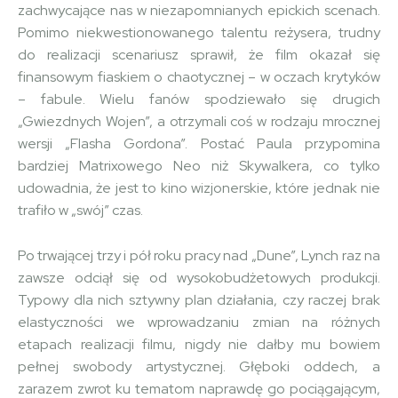
zachwycające nas w niezapomnianych epickich scenach.
Pomimo niekwestionowanego talentu reżysera, trudny
do realizacji scenariusz sprawił, że film okazał się
finansowym fiaskiem o chaotycznej – w oczach krytyków
– fabule. Wielu fanów spodziewało się drugich
„Gwiezdnych Wojen”, a otrzymali coś w rodzaju mrocznej
wersji „Flasha Gordona”. Postać Paula przypomina
bardziej Matrixowego Neo niż Skywalkera, co tylko
udowadnia, że jest to kino wizjonerskie, które jednak nie
trafiło w „swój” czas.
Po trwającej trzy i pół roku pracy nad „Dune”, Lynch raz na
zawsze odciął się od wysokobudżetowych produkcji.
Typowy dla nich sztywny plan działania, czy raczej brak
elastyczności we wprowadzaniu zmian na różnych
etapach realizacji filmu, nigdy nie dałby mu bowiem
pełnej swobody artystycznej. Głęboki oddech, a
zarazem zwrot ku tematom naprawdę go pociągającym,