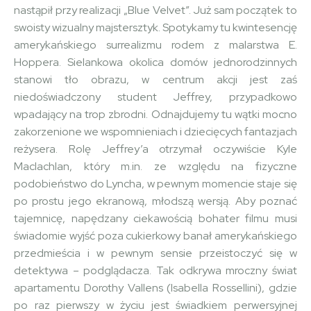
nastąpił przy realizacji „Blue Velvet”. Już sam początek to
swoisty wizualny majstersztyk. Spotykamy tu kwintesencję
amerykańskiego surrealizmu rodem z malarstwa E.
Hoppera. Sielankowa okolica domów jednorodzinnych
stanowi tło obrazu, w centrum akcji jest zaś
niedoświadczony student Jeffrey, przypadkowo
wpadający na trop zbrodni. Odnajdujemy tu wątki mocno
zakorzenione we wspomnieniach i dziecięcych fantazjach
reżysera. Rolę Jeffrey’a otrzymał oczywiście Kyle
Maclachlan, który m.in. ze względu na fizyczne
podobieństwo do Lyncha, w pewnym momencie staje się
po prostu jego ekranową, młodszą wersją. Aby poznać
tajemnicę, napędzany ciekawością bohater filmu musi
świadomie wyjść poza cukierkowy banał amerykańskiego
przedmieścia i w pewnym sensie przeistoczyć się w
detektywa – podglądacza. Tak odkrywa mroczny świat
apartamentu Dorothy Vallens (Isabella Rossellini), gdzie
po raz pierwszy w życiu jest świadkiem perwersyjnej