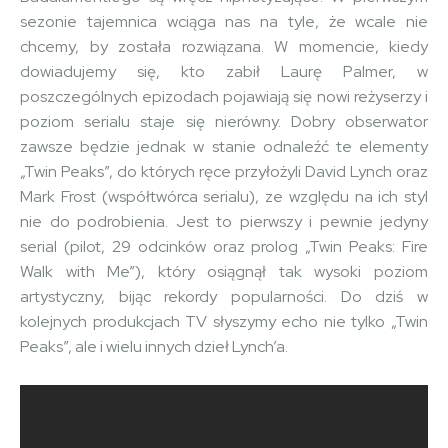
sezonie tajemnica wciąga nas na tyle, że wcale nie
chcemy, by została rozwiązana. W momencie, kiedy
dowiadujemy się, kto zabił Laurę Palmer, w
poszczególnych epizodach pojawiają się nowi reżyserzy i
poziom serialu staje się nierówny. Dobry obserwator
zawsze będzie jednak w stanie odnaleźć te elementy
„Twin Peaks”, do których ręce przyłożyli David Lynch oraz
Mark Frost (współtwórca serialu), ze względu na ich styl
nie do podrobienia. Jest to pierwszy i pewnie jedyny
serial (pilot, 29 odcinków oraz prolog „Twin Peaks: Fire
Walk with Me”), który osiągnął tak wysoki poziom
artystyczny, bijąc rekordy popularności. Do dziś w
kolejnych produkcjach TV słyszymy echo nie tylko „Twin
Peaks”, ale i wielu innych dzieł Lynch’a.