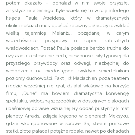
potem okazało – odnalazł w nim swoje przyszłe,
artystyczne alter ego. Kyle wciela się tu w rolę młodego
księcia Paula Atreidesa, który w dramatycznych
okolicznościach musi opuścić zaciszny pałac, by rozwikłać
wielką tajemnicę Melanżu, pożądanej w całym
wszechświecie przyprawy o super naturalnych
właściwościach. Postać Paula posiada bardzo trudne do
uzyskania zestawienie cech, niewinności, siły typowej dla
przyszłego przywódcy oraz odwagi, niezbędnej do
wchodzenia na niedostępne zwykłym śmiertelnikom
poziomy duchowości. Fakt , iż Maclachlan poza teatrem
nigdzie wcześniej nie grał, działał właściwie na korzyść
filmu, „Dune” ma bowiem dramatyczną konwencję
spektaklu, widoczną szczególnie w dostojnych dialogach
i baśniowej oprawie wizualnej. By oddać pustynny klimat
planety Arrakis, zdjęcia kręcono w plenerach Meksyku,
gdzie wkomponowane w surowe tła, steam punkowe
statki, złote pałace i potężne robale, nawet po dekadach