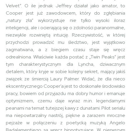
Velvet”. O ile jednak Jeffrey działał jako amator, to
Cooper jest już zawodowcem, który do zgłębiania
„natury zła” wykorzystuje nie tylko wysoki iloraz
inteligencji, ale i ocierającą się o zdolności paranormalne,
niezwykle rozwiniętą intuicję. Rzeczywistość, w której
przychodzi prowadzić mu śledztwo, jest wyjątkowo
zagmatwana, a z biegiem czasu staje się wręcz
odrealniona. Właściwie każda postać z „Twin Peaks” jest
tym charakterystycznym dla Lyncha, dziwacznym
detalem, który kryje w sobie kolejny sekret, mający jakiś
związek ze śmiercią Laury Palmer. Widać, że dla nieco
ekscentrycznego Cooper’a jest to doskonałe środowisko
pracy, bowiem od przyjazdu ma dobry humor i emanuje
optymizmem, czemu daje wyraz m.in. legendarnymi
peanami na temat tutejszej kawy z dunatami. Pilot serialu
ma niepowtarzalny nastrój, piękne a zarazem mroczne
pejzaże w połączeniu z poetycką muzyką Angelo
Badalamentiego są wręcz hipnotyzujące. W pierwszym