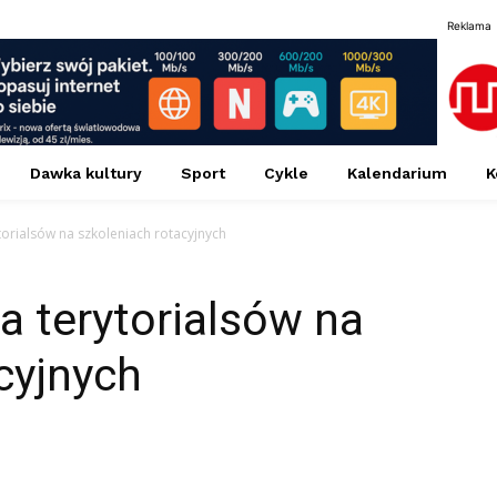
Reklama
Dawka kultury
Sport
Cykle
Kalendarium
K
ytorialsów na szkoleniach rotacyjnych
a terytorialsów na
cyjnych