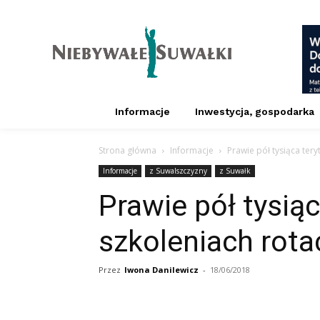
Informacje
Inwestycja, gospodarka
Strona główna
Informacje
Prawie pół tysiąca ter
Informacje
z Suwalszczyzny
z Suwałk
Prawie pół tysiąc
szkoleniach rota
Przez
Iwona Danilewicz
-
18/06/2018