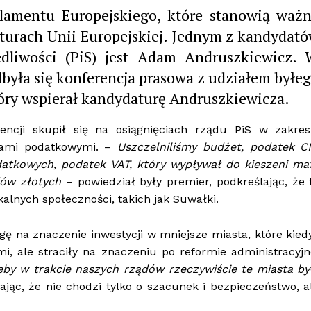
lamentu Europejskiego, które stanowią waż
kturach Unii Europejskiej. Jednym z kandydat
iedliwości (PiS) jest Adam Andruszkiewicz.
była się konferencja prasowa z udziałem byłe
óry wspierał kandydaturę Andruszkiewicza.
ncji skupił się na osiągnięciach rządu PiS w zakres
ciami podatkowymi. –
Uszczelniliśmy budżet, podatek CI
atkowych, podatek VAT, który wypływał do kieszeni maf
dów złotych
– powiedział były premier, podkreślając, że 
alnych społeczności, takich jak Suwałki.
ę na znaczenie inwestycji w mniejsze miasta, które kied
, ale straciły na znaczeniu po reformie administracyjn
eby w trakcie naszych rządów rzeczywiście te miasta by
jąc, że nie chodzi tylko o szacunek i bezpieczeństwo, a