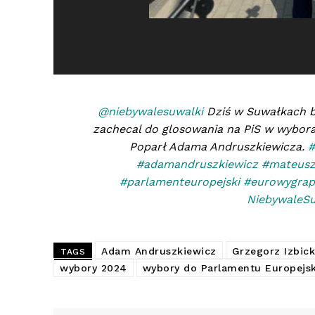
@niebywalesuwalki
Dziś w Suwałkach b
zachecal do glosowania na PiS w wybor
Poparł Adama Andruszkiewicza.
#
#adamandruszkiewicz
#mateusz
#parlamenteuropejski
#eurowygrap
NiebywaleSu
Adam Andruszkiewicz
Grzegorz Izbick
TAGS
wybory 2024
wybory do Parlamentu Europejs