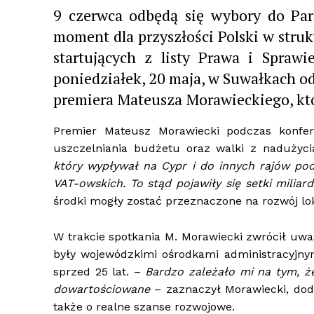
9 czerwca odbędą się wybory do Par
moment dla przyszłości Polski w stru
startujących z listy Prawa i Spraw
poniedziałek, 20 maja, w Suwałkach od
premiera Mateusza Morawieckiego, kt
Premier Mateusz Morawiecki podczas konfere
uszczelniania budżetu oraz walki z naduży
który wypływał na Cypr i do innych rajów pod
VAT-owskich. To stąd pojawiły się setki miliar
środki mogły zostać przeznaczone na rozwój lok
W trakcie spotkania M. Morawiecki zwrócił uwag
były wojewódzkimi ośrodkami administracyjnymi
sprzed 25 lat. –
Bardzo zależało mi na tym, ż
dowartościowane
– zaznaczył Morawiecki, doda
także o realne szanse rozwojowe.