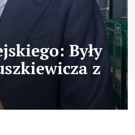
jskiego: Były
szkiewicza z