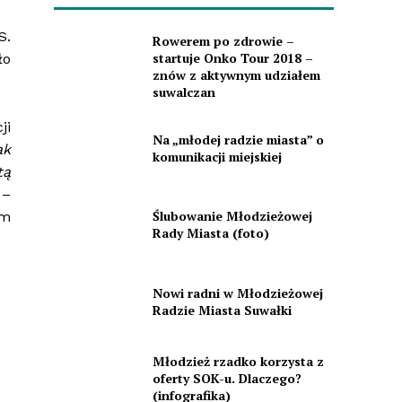
S.
Rowerem po zdrowie –
startuje Onko Tour 2018 –
ło
znów z aktywnym udziałem
suwalczan
ji
Na „młodej radzie miasta” o
ak
komunikacji miejskiej
tą
–
Ślubowanie Młodzieżowej
am
Rady Miasta (foto)
Nowi radni w Młodzieżowej
Radzie Miasta Suwałki
Młodzież rzadko korzysta z
oferty SOK-u. Dlaczego?
(infografika)