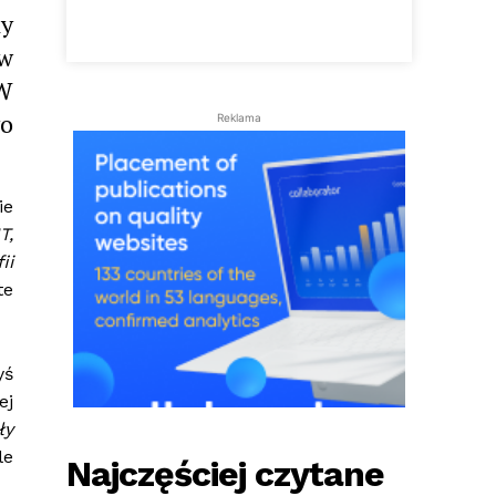
ny
ów
 W
go
Reklama
ie
T,
ii
te
yś
ej
ły
le
Najczęściej czytane