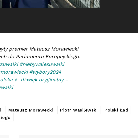
yły premier Mateusz Morawiecki
ach do Parlamentu Europejskiego.
suwalki
#niebywalesuwalki
morawiecki
#wybory2024
olska
♬ dźwięk oryginalny –
walki
i
Mateusz Morawecki
Piotr Wasilewski
Polski Ład
kiego