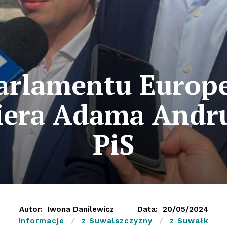
rlamentu Europe
iera Adama Andru
PiS
Autor:
Iwona Danilewicz
Data:
20/05/2024
Informacje
z Suwalszczyzny
z Suwałk