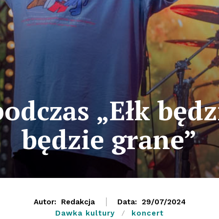
odczas „Ełk będz
będzie grane”
Autor:
Redakcja
Data:
29/07/2024
Dawka kultury
koncert