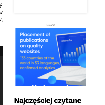
gł
 w
w,
Reklama
Najczęściej czytane