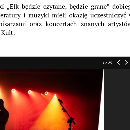
ki „Ełk będzie czytane, będzie grane” dobie
teratury i muzyki mieli okazję uczestniczyć
pisarzami oraz koncertach znanych artystó
 Kult.
1
z 25