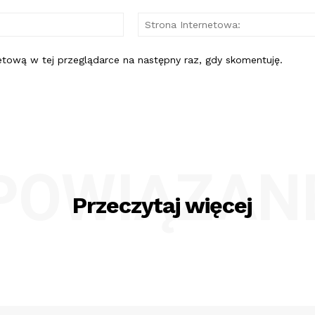
E-
mail:*
netową w tej przeglądarce na następny raz, gdy skomentuję.
POWIĄZAN
Przeczytaj więcej