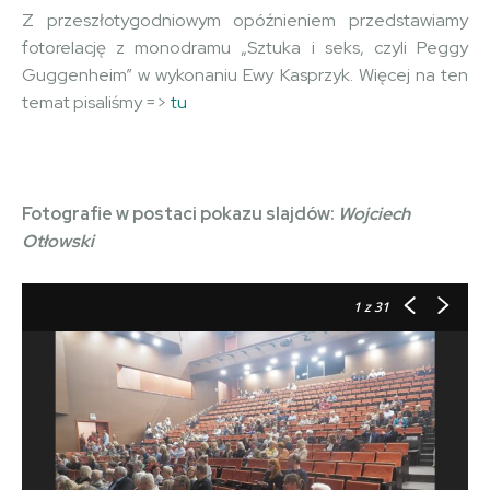
Z przeszłotygodniowym opóźnieniem przedstawiamy
fotorelację z monodramu „Sztuka i seks, czyli Peggy
Guggenheim” w wykonaniu Ewy Kasprzyk. Więcej na ten
temat pisaliśmy =>
tu
Fotografie w postaci pokazu slajdów:
Wojciech
Otłowski
1
z 31