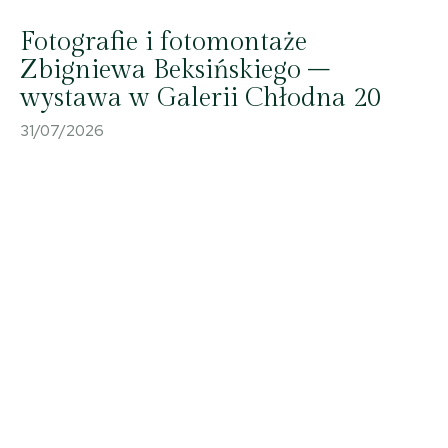
Fotografie i fotomontaże
Zbigniewa Beksińskiego –
wystawa w Galerii Chłodna 20
31/07/2026
11 IX 2025, Suwałki - Sala im. Andrzeja Wajdy Suwalskiego Ośrodka Kultury;
XXI Ogólnopolskie Spotkania z Monodramem „O Złotą Podkowę Pegaza”
monodram pt. „Sztuka i seks, czyli Peggy Guggenheim” (Ewa Kasprzyk) ©
2025 Wojciech Otłowski