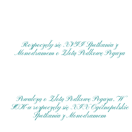
Rozpoczęły się XVII Spotkania z
Monodramem o Złotą Podkowę Pegaza
11 IX 2025, Suwałki - Sala im. Andrzeja Wajdy Suwalskiego Ośrodka Kultury;
XXI Ogólnopolskie Spotkania z Monodramem „O Złotą Podkowę Pegaza”
monodram pt. „Sztuka i seks, czyli Peggy Guggenheim” (Ewa Kasprzyk) ©
2025 Wojciech Otłowski
Powalczą o Złotą Podkowę Pegaza. W
SOK-u rozpoczęły się XIX Ogólnopolskie
Spotkania z Monodramem