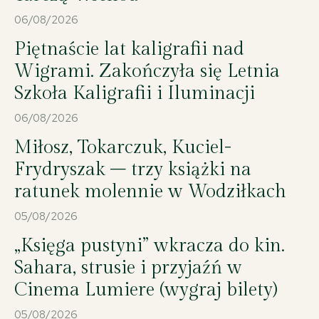
06/08/2026
Piętnaście lat kaligrafii nad
Wigrami. Zakończyła się Letnia
Szkoła Kaligrafii i Iluminacji
06/08/2026
11 IX 2025, Suwałki - Sala im. Andrzeja Wajdy Suwalskiego Ośrodka Kultury;
XXI Ogólnopolskie Spotkania z Monodramem „O Złotą Podkowę Pegaza”
monodram pt. „Sztuka i seks, czyli Peggy Guggenheim” (Ewa Kasprzyk) ©
Miłosz, Tokarczuk, Kuciel-
2025 Wojciech Otłowski
Frydryszak – trzy książki na
ratunek molennie w Wodziłkach
05/08/2026
„Księga pustyni” wkracza do kin.
Sahara, strusie i przyjaźń w
Cinema Lumiere (wygraj bilety)
11 IX 2025, Suwałki - Sala im. Andrzeja Wajdy Suwalskiego Ośrodka Kultury;
05/08/2026
XXI Ogólnopolskie Spotkania z Monodramem „O Złotą Podkowę Pegaza”