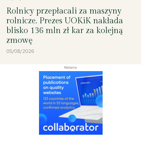
monodram pt. „Sztuka i seks, czyli Peggy Guggenheim” (Ewa Kasprzyk) ©
2025 Wojciech Otłowski
Rolnicy przepłacali za maszyny
rolnicze. Prezes UOKiK nakłada
blisko 136 mln zł kar za kolejną
zmowę
05/08/2026
Reklama
11 IX 2025, Suwałki - Sala im. Andrzeja Wajdy Suwalskiego Ośrodka Kultury;
XXI Ogólnopolskie Spotkania z Monodramem „O Złotą Podkowę Pegaza”
monodram pt. „Sztuka i seks, czyli Peggy Guggenheim” (Ewa Kasprzyk) ©
2025 Wojciech Otłowski