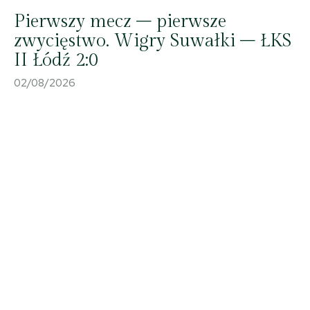
Pierwszy mecz – pierwsze
zwycięstwo. Wigry Suwałki – ŁKS
II Łódź 2:0
02/08/2026
11 IX 2025, Suwałki - Sala im. Andrzeja Wajdy Suwalskiego Ośrodka Kultury;
XXI Ogólnopolskie Spotkania z Monodramem „O Złotą Podkowę Pegaza”
monodram pt. „Sztuka i seks, czyli Peggy Guggenheim” (Ewa Kasprzyk) ©
2025 Wojciech Otłowski
11 IX 2025, Suwałki - Sala im. Andrzeja Wajdy Suwalskiego Ośrodka Kultury;
XXI Ogólnopolskie Spotkania z Monodramem „O Złotą Podkowę Pegaza”
monodram pt. „Sztuka i seks, czyli Peggy Guggenheim” (Ewa Kasprzyk) ©
2025 Wojciech Otłowski