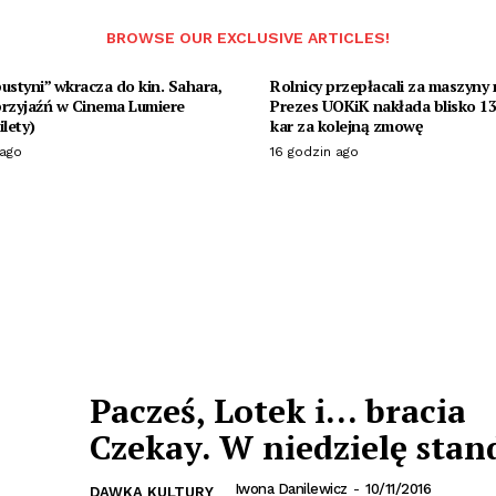
BROWSE OUR EXCLUSIVE ARTICLES!
ustyni” wkracza do kin. Sahara,
Rolnicy przepłacali za maszyny r
 przyjaźń w Cinema Lumiere
Prezes UOKiK nakłada blisko 13
ilety)
kar za kolejną zmowę
 ago
16 godzin ago
Pacześ, Lotek i… bracia
Czekay. W niedzielę stan
Iwona Danilewicz
-
10/11/2016
DAWKA KULTURY