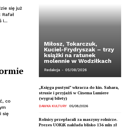
ie się już
: Rafał
ześ i...
Miłosz, Tokarczuk,
Kuciel-Frydryszak – trzy
książki na ratunek
molennie w Wodziłkach
formie
Redakcja
-
05/08/2026
„Księga pustyni” wkracza do kin. Sahara,
strusie i przyjaźń w Cinema Lumiere
(wygraj bilety)
ć, co
DAWKA KULTURY
05/08/2026
wym
 się
Rolnicy przepłacali za maszyny rolnicze.
Prezes UOKiK nakłada blisko 136 mln zł