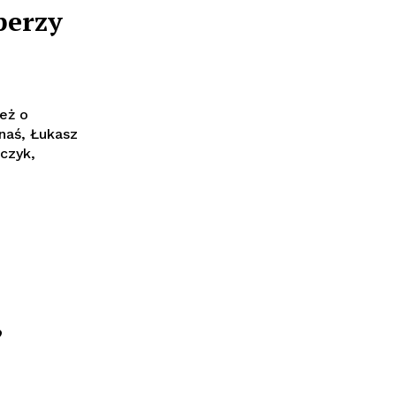
perzy
eż o
anaś, Łukasz
czyk,
,