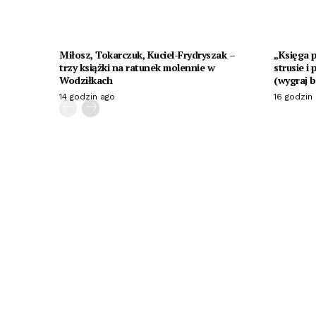
Miłosz, Tokarczuk, Kuciel-Frydryszak –
„Księga p
trzy książki na ratunek molennie w
strusie i
Wodziłkach
(wygraj b
14 godzin ago
16 godzin