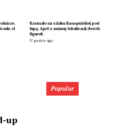
olnicze.
Krasnale na szlaku Konopnickiej pod
6 mln zł
lupą. Apel o zmianę lokalizacji dwóch
figurek
17 godzin ago
Popular
d-up