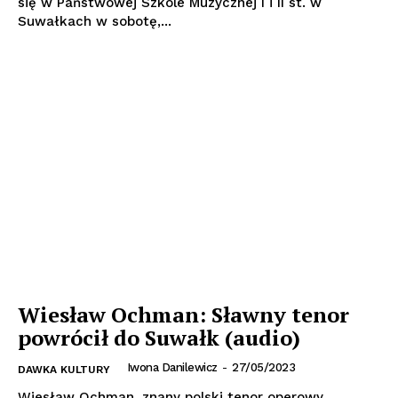
się w Państwowej Szkole Muzycznej I i II st. w
Suwałkach w sobotę,...
Wiesław Ochman: Sławny tenor
powrócił do Suwałk (audio)
Iwona Danilewicz
-
27/05/2023
DAWKA KULTURY
Wiesław Ochman, znany polski tenor operowy,