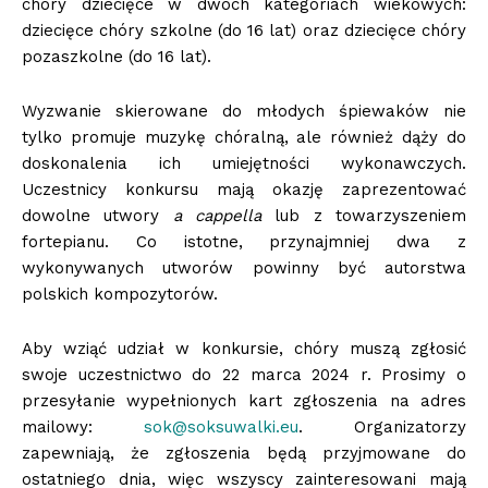
chóry dziecięce w dwóch kategoriach wiekowych:
dziecięce chóry szkolne (do 16 lat) oraz dziecięce chóry
pozaszkolne (do 16 lat).
Wyzwanie skierowane do młodych śpiewaków nie
tylko promuje muzykę chóralną, ale również dąży do
doskonalenia ich umiejętności wykonawczych.
Uczestnicy konkursu mają okazję zaprezentować
dowolne utwory
a cappella
lub z towarzyszeniem
fortepianu. Co istotne, przynajmniej dwa z
wykonywanych utworów powinny być autorstwa
polskich kompozytorów.
Aby wziąć udział w konkursie, chóry muszą zgłosić
swoje uczestnictwo do 22 marca 2024 r. Prosimy o
przesyłanie wypełnionych kart zgłoszenia na adres
mailowy:
sok@soksuwalki.eu
. Organizatorzy
zapewniają, że zgłoszenia będą przyjmowane do
ostatniego dnia, więc wszyscy zainteresowani mają