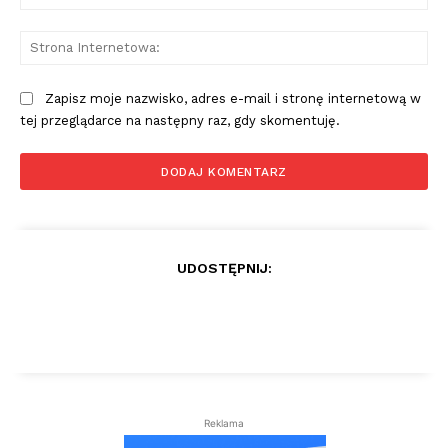
mai
St
Int
Zapisz moje nazwisko, adres e-mail i stronę internetową w
tej przeglądarce na następny raz, gdy skomentuję.
UDOSTĘPNIJ:
Reklama