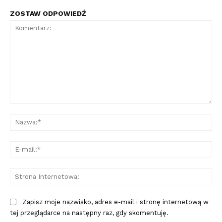
ZOSTAW ODPOWIEDŹ
Komentarz:
Na
E-
mai
St
Int
Zapisz moje nazwisko, adres e-mail i stronę internetową w
tej przeglądarce na następny raz, gdy skomentuję.